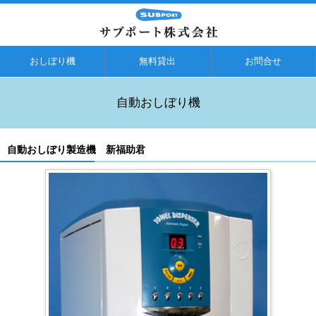
おしぼり機
無料貸出
お問合せ
自動おしぼり機
自動おしぼり製造機 新福助君