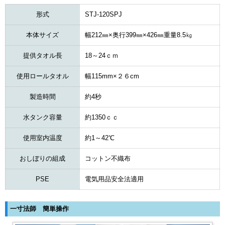
形式
STJ-120SPJ
本体サイズ
幅212㎜×奥行399㎜×426㎜重量8.5㎏
提供タオル長
18～24ｃｍ
使用ロールタオル
幅115mm×２６cm
製造時間
約4秒
水タンク容量
約1350ｃｃ
使用室内温度
約1～42℃
おしぼりの組成
コットン不織布
PSE
電気用品安全法適用
一寸法師 簡単操作