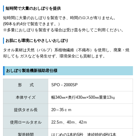
短時間で大量のおしぼりを提供
短時間に大量のおしぼりを製造でき、時間のロスが有りません。
(99本を約4分で製造できます。）
※多量におしぼりを製造する場合は受け皿を外してご利用ください。
お肌にも環境にもやさしいおしぼり
タオル素材は天然（パルプ）系植物繊維（不織布）を使用し、廃棄・焼
却しても ガスなどを発生せず、環境保全にも貢献します。
おしぼり製造機新福助君仕様
形 式
SPO－2000SP
本体サイズ
幅340㎜×奥行430㎜×500㎜重量13㎏
提供タオル長
20～35ｃｍ
使用ロールタオル
22.5ｍ、40ｍ、42ｍ
製造時間
はじめの1本約5秒 連続時約4秒/1本