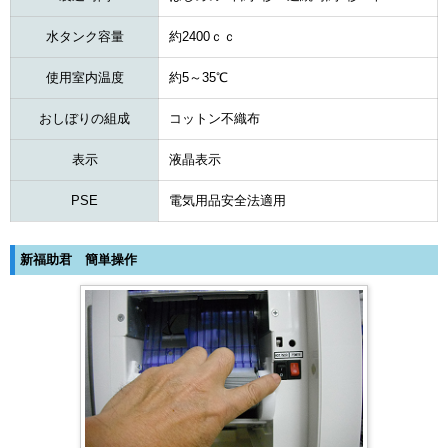
水タンク容量
約2400ｃｃ
使用室内温度
約5～35℃
おしぼりの組成
コットン不織布
表示
液晶表示
PSE
電気用品安全法適用
新福助君 簡単操作