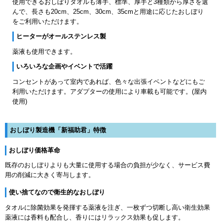
使用できるおしぼりタオルも薄手、標準、厚手と3種類から厚さを選
んで、長さも20cm、25cm、30cm、35cmと用途に応じたおしぼり
をご利用いただけます。
ヒーターがオールステンレス製
薬液も使用できます。
いろいろな企画やイベントで活躍
コンセントがあって室内であれば、色々な出張イベントなどにもご
利用いただけます。アダプターの使用により車載も可能です。(屋内
使用)
おしぼり製造機「新福助君」特徴
おしぼり価格革命
既存のおしぼりよりも大量に使用する場合の負担が少なく、サービス費
用の削減に大きく寄与します。
使い捨てなので衛生的なおしぼり
タオルに除菌効果を発揮する薬液を注ぎ、一枚ずつ切断し高い衛生効果
薬液には香料も配合し、香りにはリラックス効果も促します。