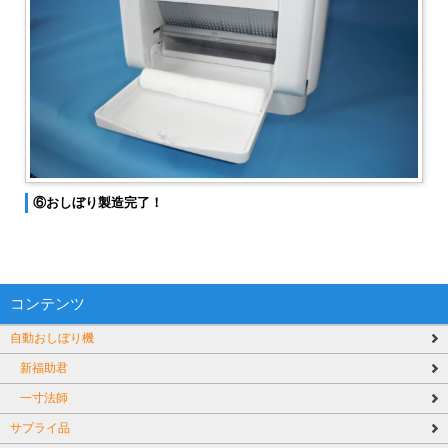
⑥おしぼり製造完了！
コンテンツ
自動おしぼり機
新福助君
一寸法師
サプライ品